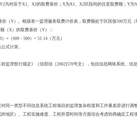
2为对应于X1、X2的取费基价；X为X1、X2区段间的任意取费额；Y为
（Y）。根据表一监理服务取费计价表，取费额处于区段值500万元（取费基
取费额（X）的取费基价（Y）：
500）×（600 - 500）= 51.14（万元）
公式计算。
理暂行规定》（信部信［2002]570号文），包括信息网络系统、信
同一类型不同信息系统工程项目的监理复杂程度和工作量差异进行调整
或跨地区）、工程实施难度、工程所需时间等方面综合考虑协商确定工程