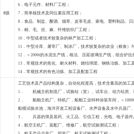
6．电子元件、材料厂工程；
Ⅱ级
7．简单核技术及同位素应用工程；
8．食品、制盐、酿酒、烟草、皮革毛皮、家电、塑料制品、日
9．棉、毛、丝、麻、纤维纺织厂工程；
10．中型或者技术较复杂的林产加工工程；
11．中型冷库、屠宰厂、制冰厂，技术较复杂的农业（粮食）
12．＜2000t的水泥生产线，格法、压延玻璃生产线，组合
13．常规技术的焦化、耐火材料、烧结球团、钢铁冶炼、加工
14．常规技术的有色冶炼、加工及配套工程
工艺技术及产品结构复杂，自动化程度高，技术含量高的加工
1． 机械主机制造厂，试验站（室）、试车台、动力站房、
2． 船舶主机厂、特机厂，船舶工业特种涂装车间，＞1000
船模试验水池，海洋开发工程设备厂、水声设备及水中兵器厂
3． 兵器的弹及装药、火工品、引信工程，光电、电子器件
4．航空主机厂、装配厂、维修厂，航空试验测试工程；
5．航天产品总装厂、部装厂、航天试验测试工程；