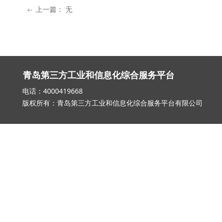
上一篇：
无
ꂃ
青岛第三方工业和信息化综合服务平台
电话：4000419668 邮箱：qd_3
版权所有：青岛第三方工业和信息化综合服务平台有限