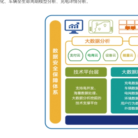
化、车辆全生命周期模型分析、充电详情分析。