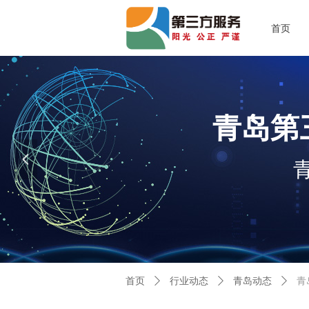
首页
青岛第
넳
首页
ꄲ
行业动态
ꄲ
青岛动态
ꄲ
青