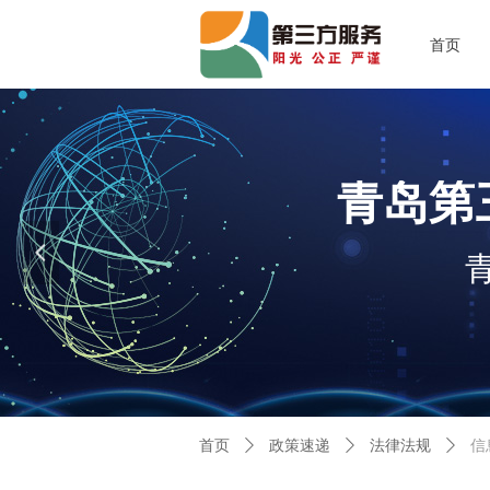
首页
青岛第
넳
首页
ꄲ
政策速递
ꄲ
法律法规
ꄲ
信