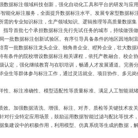
强数据标注领域科技创新，强化自动化工具和平台的研发与应用，
验”等智能化标注服务，全面提升数据标注水平。发展专家型数据标
所需的专业知识标注，生产领域知识、逻辑推理等高质量数据集
。指导首批七个承担数据标注先行先试任务的城市，持续做强
局一批数据标注创新试验区。有序引导具备条件的地区因地制
培育一批数据标注龙头企业、独角兽企业、瞪羚企业，壮大数据
持有条件的院校增设数据标注相关课程，依托产教融合、校企
级认定，强化继续教育与在职培训，畅通人才发展通道。完善
毕业生等群体参与标注工作，通过灵活就业、项目协作、多元岗
性、标注准确性、模型适配性等质量标准、满足人工智能就绪（A
质效。加强数据清洗、增强、标注、对齐、质检等关键技术攻
针对行业特定应用场景，鼓励运用数据智能过滤与配比等技术
据集建设中的积极作用，利用模型、仿真系统等生成的数据，