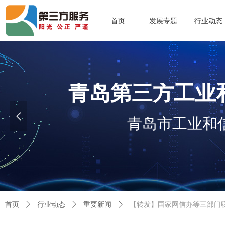
首页
发展专题
行业动态
青岛第三方工业
넳
青岛市工业和
首页
ꄲ
行业动态
ꄲ
重要新闻
ꄲ
【转发】国家网信办等三部门